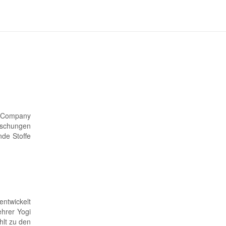
e Company
ischungen
nde Stoffe
ntwickelt
hrer Yogi
hlt zu den