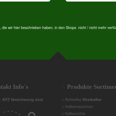
die wir hier beschrieben haben, in den Shops nicht / nicht mehr verfüg
takt Info´s
Produkte Sortime
P:
KFZ Versicherung trotz
Rohkaffee
Röstkaffee
Kaffeemaschinen
Kaffeemühle