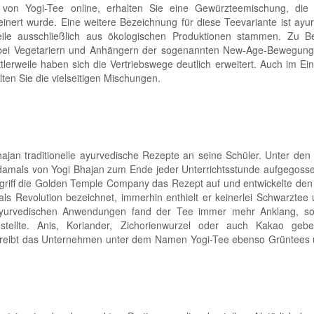
 von Yogi-Tee online, erhalten Sie eine Gewürzteemischung, die 
nert wurde. Eine weitere Bezeichnung für diese Teevariante ist ayu
teile ausschließlich aus ökologischen Produktionen stammen. Zu B
 bei Vegetariern und Anhängern der sogenannten New-Age-Bewegung
lerweile haben sich die Vertriebswege deutlich erweitert. Auch im Ei
lten Sie die vielseitigen Mischungen.
Bhajan traditionelle ayurvedische Rezepte an seine Schüler. Unter de
 damals von Yogi Bhajan zum Ende jeder Unterrichtsstunde aufgegoss
, griff die Golden Temple Company das Rezept auf und entwickelte den
ls Revolution bezeichnet, immerhin enthielt er keinerlei Schwarztee
u ayurvedischen Anwendungen fand der Tee immer mehr Anklang, s
ellte. Anis, Koriander, Zichorienwurzel oder auch Kakao geb
treibt das Unternehmen unter dem Namen Yogi-Tee ebenso Grüntees 