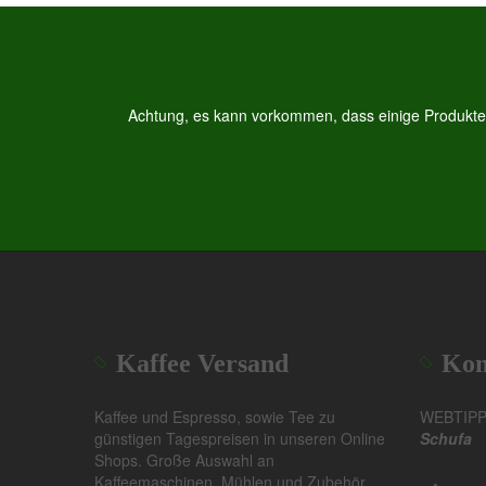
Achtung, es kann vorkommen, dass einige Produkte, 
Kaffee Versand
Kon
Kaffee und Espresso, sowie Tee zu
WEBTIP
günstigen Tagespreisen in unseren Online
Schufa
Shops. Große Auswahl an
Kaffeemaschinen, Mühlen und Zubehör