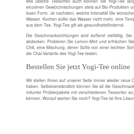
Wie übliche Teesorten auch können Sie Yogi-Tee längs
einzelnen Gewürzmischungen stets auf Bio-Produkten un
losen Form. Je nachdem, welche Intensität Sie wünsche
Wasser. Kochen sollte das Wasser nicht mehr, eine Temp
aus dem Tee. Yogi-Tee gilt als gesundheitsfördernd.
Die Geschmacksrichtungen sind äußerst vielfältig. S
abdecken. Probieren Sie Lemon-Mint und erfrischen S
Chili, eine Mischung, deren Süße von einer leichten Sch
die Chai-Variante des Yogi-Tee testen.
Bestellen Sie jetzt Yogi-Tee online
Wir stellen Ihnen auf unserer Seite immer wieder neu
haben. Selbstverständlich können Sie all die Geschmac
mitunter Probierpakete mit verschiedenen Teesorten an
können. Worauf warten Sie noch? Yogi-Tee ist Ihre Lösung