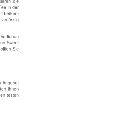
ieren die
Tee in der
it heißem
uverlässig
Vorlieben
von Sweet
ollten Sie
m Angebot
eten Ihnen
gen testen