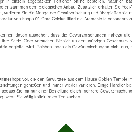
t in einzeln abgepackten Portionen online bestellen. Natürlich bas
d entstammen dem biologischen Anbau. Zusätzlich erhalten Sie Yogi-
n, variieren Sie die Menge der Gewürzmischung und übergießen sie m
eratur von knapp 90 Grad Celsius filtert die Aromastoffe besonders z
ie können davon ausgehen, dass die Gewürzmischungen nahezu alle 
ie Ihre Seele. Oder versuchen Sie sich an dem würzigen Geschmack 
ärfe begleitet wird. Reichen Ihnen die Gewürzmischungen nicht aus, s
e Onlineshops vor, die den Gewürztee aus dem Hause Golden Temple i
ksrichtungen genießen und immer wieder variieren. Einige Händler bi
, sodass Sie mit nur einer Bestellung gleich mehrere Gewürzmischun
, wenn Sie völlig koffeinfreien Tee suchen.