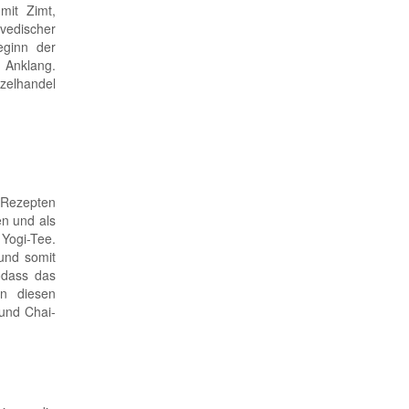
mit Zimt,
rvedischer
eginn der
 Anklang.
nzelhandel
n Rezepten
en und als
 Yogi-Tee.
 und somit
odass das
en diesen
und Chai-