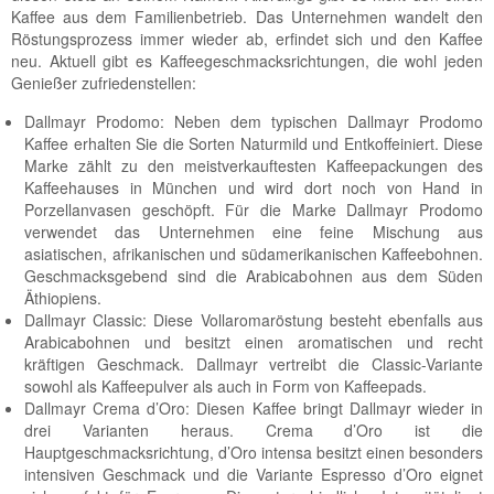
Kaffee aus dem Familienbetrieb. Das Unternehmen wandelt den
Röstungsprozess immer wieder ab, erfindet sich und den Kaffee
neu. Aktuell gibt es Kaffeegeschmacksrichtungen, die wohl jeden
Genießer zufriedenstellen:
Dallmayr Prodomo: Neben dem typischen Dallmayr Prodomo
Kaffee erhalten Sie die Sorten Naturmild und Entkoffeiniert. Diese
Marke zählt zu den meistverkauftesten Kaffeepackungen des
Kaffeehauses in München und wird dort noch von Hand in
Porzellanvasen geschöpft. Für die Marke Dallmayr Prodomo
verwendet das Unternehmen eine feine Mischung aus
asiatischen, afrikanischen und südamerikanischen Kaffeebohnen.
Geschmacksgebend sind die Arabicabohnen aus dem Süden
Äthiopiens.
Dallmayr Classic: Diese Vollaromaröstung besteht ebenfalls aus
Arabicabohnen und besitzt einen aromatischen und recht
kräftigen Geschmack. Dallmayr vertreibt die Classic-Variante
sowohl als Kaffeepulver als auch in Form von Kaffeepads.
Dallmayr Crema d’Oro: Diesen Kaffee bringt Dallmayr wieder in
drei Varianten heraus. Crema d’Oro ist die
Hauptgeschmacksrichtung, d’Oro intensa besitzt einen besonders
intensiven Geschmack und die Variante Espresso d’Oro eignet