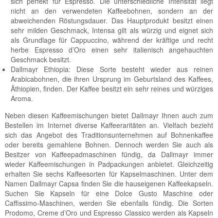
sich perfekt für Espresso. Die unterschiedliche Intensität liegt
nicht an den verwendeten Kaffeebohnen, sondern an der
abweichenden Röstungsdauer. Das Hauptprodukt besitzt einen
sehr milden Geschmack, Intensa gilt als würzig und eignet sich
als Grundlage für Cappuccino, während der kräftige und recht
herbe Espresso d’Oro einen sehr italienisch angehauchten
Geschmack besitzt.
Dallmayr Ethiopia: Diese Sorte besteht wieder aus reinen
Arabicabohnen, die ihren Ursprung im Geburtsland des Kaffees,
Äthiopien, finden. Der Kaffee besitzt ein sehr reines und würziges
Aroma.
Neben diesen Kaffeemischungen bietet Dallmayr Ihnen auch zum
Bestellen im Internet diverse Kaffeeraritäten an. Vielfach bezieht
sich das Angebot des Traditionsunternehmen auf Bohnenkaffee
oder bereits gemahlene Bohnen. Dennoch werden Sie auch als
Besitzer von Kaffeepadmaschinen fündig, da Dallmayr immer
wieder Kaffeemischungen in Padpackungen anbietet. Gleichzeitig
erhalten Sie sechs Kaffeesorten für Kapselmaschinen. Unter dem
Namen Dallmayr Capsa finden Sie die hauseigenen Kaffeekapseln.
Suchen Sie Kapseln für eine Dolce Gusto Maschine oder
Caffissimo-Maschinen, werden Sie ebenfalls fündig. Die Sorten
Prodomo, Creme d’Oro und Espresso Classico werden als Kapseln