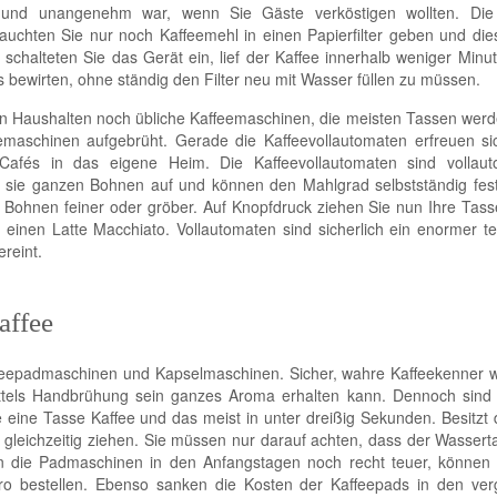
 und unangenehm war, wenn Sie Gäste verköstigen wollten. Die 
auchten Sie nur noch Kaffeemehl in einen Papierfilter geben und die
schalteten Sie das Gerät ein, lief der Kaffee innerhalb weniger Minu
ewirten, ohne ständig den Filter neu mit Wasser füllen zu müssen.
en Haushalten noch übliche Kaffeemaschinen, die meisten Tassen wer
emaschinen aufgebrüht. Gerade die Kaffeevollautomaten erfreuen si
er Cafés in das eigene Heim. Die Kaffeevollautomaten sind vollaut
n sie ganzen Bohnen auf und können den Mahlgrad selbstständig fest
 Bohnen feiner oder gröber. Auf Knopfdruck ziehen Sie nun Ihre Tass
inen Latte Macchiato. Vollautomaten sind sicherlich ein enormer te
ereint.
affee
affeepadmaschinen und Kapselmaschinen. Sicher, wahre Kaffeekenner 
mittels Handbrühung sein ganzes Aroma erhalten kann. Dennoch sind
 eine Tasse Kaffee und das meist in unter dreißig Sekunden. Besitzt
leichzeitig ziehen. Sie müssen nur darauf achten, dass der Wasserta
en die Padmaschinen in den Anfangstagen noch recht teuer, können 
Euro bestellen. Ebenso sanken die Kosten der Kaffeepads in den ve