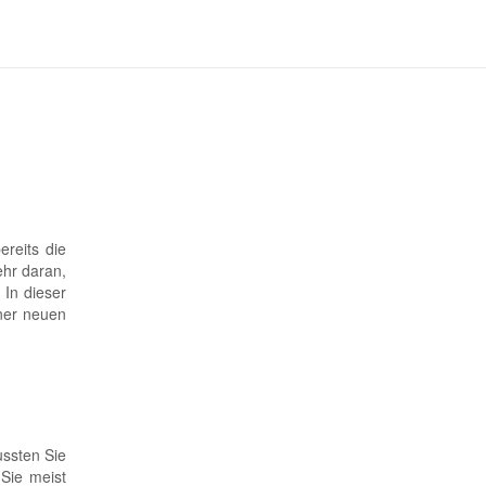
reits die
ehr daran,
 In dieser
iner neuen
ussten Sie
 Sie meist