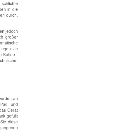
schlichte
sen in die
ten durch.
den jedoch
ch großer
omatische
legen. Je
e Kaffee -
chnischer
werden an
 Pad- und
 das Gerät
nk gefüllt
Sie diese
rgangenen