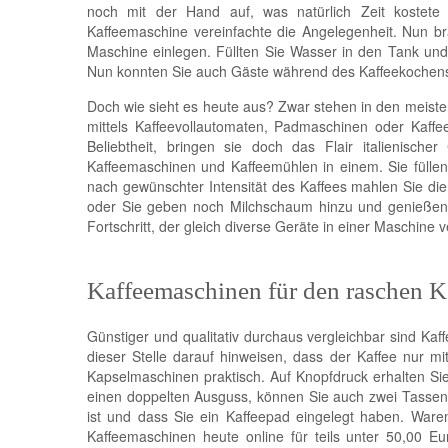
noch mit der Hand auf, was natürlich Zeit kostete
Kaffeemaschine vereinfachte die Angelegenheit. Nun br
Maschine einlegen. Füllten Sie Wasser in den Tank und 
Nun konnten Sie auch Gäste während des Kaffeekochens b
Doch wie sieht es heute aus? Zwar stehen in den meist
mittels Kaffeevollautomaten, Padmaschinen oder Kaffe
Beliebtheit, bringen sie doch das Flair italienisch
Kaffeemaschinen und Kaffeemühlen in einem. Sie fülle
nach gewünschter Intensität des Kaffees mahlen Sie die
oder Sie geben noch Milchschaum hinzu und genießen e
Fortschritt, der gleich diverse Geräte in einer Maschine v
Kaffeemaschinen für den raschen K
Günstiger und qualitativ durchaus vergleichbar sind K
dieser Stelle darauf hinweisen, dass der Kaffee nur 
Kapselmaschinen praktisch. Auf Knopfdruck erhalten Sie
einen doppelten Ausguss, können Sie auch zwei Tassen g
ist und dass Sie ein Kaffeepad eingelegt haben. War
Kaffeemaschinen heute online für teils unter 50,00 