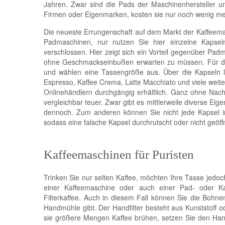
Jahren. Zwar sind die Pads der Maschinenhersteller u
Firmen oder Eigenmarken, kosten sie nur noch wenig meh
Die neueste Errungenschaft auf dem Markt der Kaffeemasc
Padmaschinen, nur nutzen Sie hier einzelne Kapseln
verschlossen. Hier zeigt sich ein Vorteil gegenüber Padm
ohne Geschmackseinbußen erwarten zu müssen. Für die
und wählen eine Tassengröße aus. Über die Kapseln l
Espresso, Kaffee Crema, Latte Macchiato und viele weit
Onlinehändlern durchgängig erhältlich. Ganz ohne Nach
vergleichbar teuer. Zwar gibt es mittlerweile diverse Ei
dennoch. Zum anderen können Sie nicht jede Kapsel in
sodass eine falsche Kapsel durchrutscht oder nicht geöff
Kaffeemaschinen für Puristen
Trinken Sie nur selten Kaffee, möchten Ihre Tasse jedoc
einer Kaffeemaschine oder auch einer Pad- oder K
Filterkaffee. Auch in diesem Fall können Sie die Bohne
Handmühle gibt. Der Handfilter besteht aus Kunststoff 
sie größere Mengen Kaffee brühen, setzen Sie den Handf