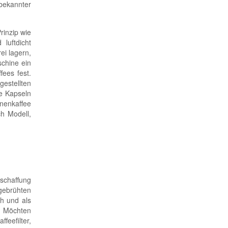
bekannter
rinzip wie
luftdicht
ei lagern,
chine ein
ees fest.
gestellten
e Kapseln
hnenkaffee
h Modell,
nschaffung
gebrühten
ch und als
t. Möchten
feefilter,