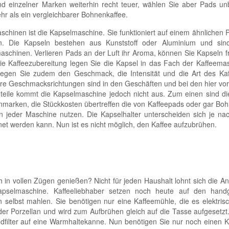
nd einzelner Marken weiterhin recht teuer, wählen Sie aber Pads un
r als ein vergleichbarer Bohnenkaffee.
hinen ist die Kapselmaschine. Sie funktioniert auf einem ähnlichen P
. Die Kapseln bestehen aus Kunststoff oder Aluminium und sind 
aschinen. Verlieren Pads an der Luft ihr Aroma, können Sie Kapseln fr
 Kaffeezubereitung legen Sie die Kapsel in das Fach der Kaffeemas
egen Sie zudem den Geschmack, die Intensität und die Art des Kaff
ere Geschmacksrichtungen sind in den Geschäften und bei den hier vor
teile kommt die Kapselmaschine jedoch nicht aus. Zum einen sind di
genmarken, die Stückkosten übertreffen die von Kaffeepads oder gar Bo
 jeder Maschine nutzen. Die Kapselhalter unterscheiden sich je nac
net werden kann. Nun ist es nicht möglich, den Kaffee aufzubrühen.
h in vollen Zügen genießen? Nicht für jeden Haushalt lohnt sich die A
apselmaschine. Kaffeeliebhaber setzen noch heute auf den hand
n selbst mahlen. Sie benötigen nur eine Kaffeemühle, die es elektris
oder Porzellan und wird zum Aufbrühen gleich auf die Tasse aufgesetz
ilter auf eine Warmhaltekanne. Nun benötigen Sie nur noch einen Kaf